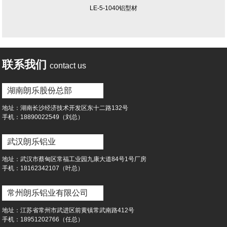
LE-5-1040铝型材
联系我们
contact us
湖南朗乐股份总部
地址：湖南⻓沙经济技术开发区东⼗⼆路132号
⼿机：18890022549（刘总）
武汉朗乐铝业
地址：武汉市蔡甸区常福⼯业园九康⼤道84号1号⼚房
⼿机：18162342107（叶总）
常州朗乐铝业有限公司
地址：江苏省常州市武进区前黄镇常武南路412号
⼿机：18951202766（任总）