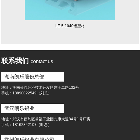
LE-5-1040铝型材
联系我们
contact us
湖南朗乐股份总部
地址：湖南⻓沙经济技术开发区东⼗⼆路132号
⼿机：18890022549（刘总）
武汉朗乐铝业
地址：武汉市蔡甸区常福⼯业园九康⼤道84号1号⼚房
⼿机：18162342107（叶总）
常州朗乐铝业有限公司