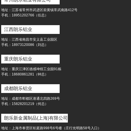
地址：江苏省常州市武进区前黄镇常武南路412号
⼿机：18951202766（任总）
江西朗乐铝业
地址：江西省南昌市安义县工业园区
⼿机：18973120086（刘总）
重庆朗乐铝业
地址：重庆江津区德感坤煌工业园91栋
⼿机：18680861281（钟总）
成都朗乐铝业
地址：成都市郫都区港通北四路269号
⼿机：15828201219（何总）
朗乐新金属制品(上海)有限公司
地址：上海市奉贤区钜庭路998号6号楼（庄行光明路58号入口）