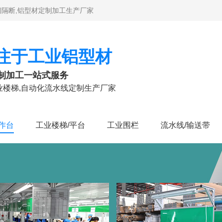
车间隔断,铝型材定制加工生产厂家
注于工业铝型材
制加工一站式服务
工业楼梯,自动化流水线定制生产厂家
作台
工业楼梯/平台
工业围栏
流水线/输送带