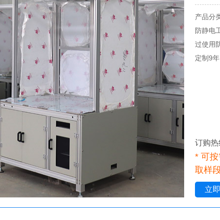
产品分
防静电
过使用
定制9
订购热
* 可
取样段
立