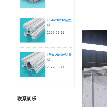
LE-6-2020V铝型
材
2022-05-11
LE-6-2040V铝型
材
2022-05-11
联系朗乐