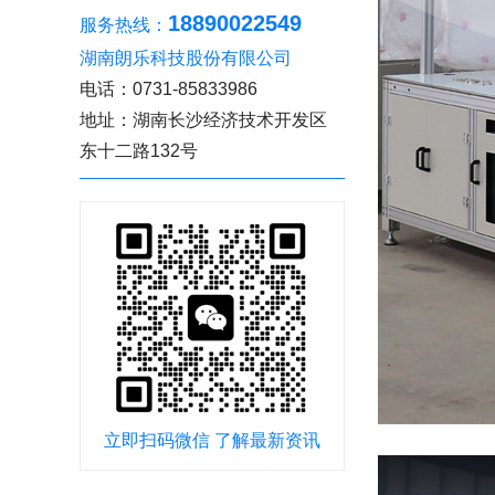
18890022549
服务热线：
湖南朗乐科技股份有限公司
电话：0731-85833986
地址：湖南长沙经济技术开发区
东十二路132号
立即扫码微信 了解最新资讯