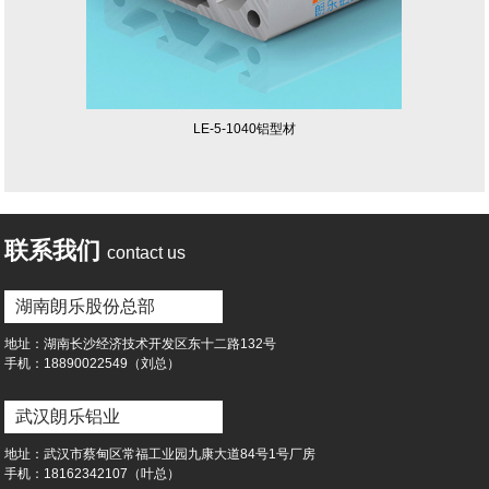
LE-5-1040铝型材
联系我们
contact us
湖南朗乐股份总部
地址：湖南⻓沙经济技术开发区东⼗⼆路132号
⼿机：18890022549（刘总）
武汉朗乐铝业
地址：武汉市蔡甸区常福⼯业园九康⼤道84号1号⼚房
⼿机：18162342107（叶总）